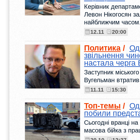
Керівник департам
Левон Нікогосян з
найближчим часом
12.11
20:00
Политика
/
Од
звільнення чин
настала черга
Заступник міськог
Вугельман втратив
11.11
15:30
Топ-темы
/
Од
побили предст
Сьогодні вранці на
масова бійка з пр