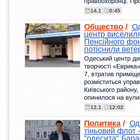
правоохоронці. Пр
14.1
0:45
Общество
/
О
центр виселил
Пенсійного фон
потіснили вете
Одеський центр ди
творчості «Еврика»
7, втратив приміще
розміститься упра
Київського району,
опинилося на вулиц
12.1
12:02
Политика
/
Од
тіньовий флот 
"одесита" Бара