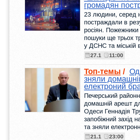
громадян пост
23 людини, серед н
постраждали в резу
росіян. Пожежники 
пошуки ще трьох т
у ДСНС та міській в
27.1
11:00
Топ-темы
/
Од
зняли домашні
електроний бр
Печерський районн
домашній арешт д
Одеси Геннадія Тр
запобіжний захід н
та зняли електронн
21.1
23:00