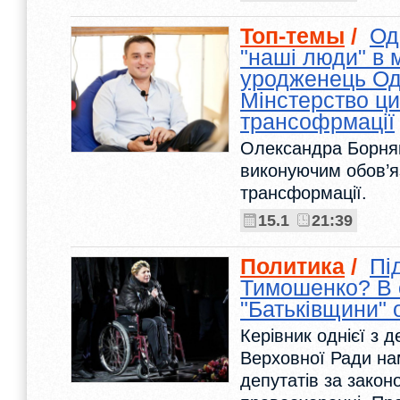
Топ-темы
/
Од
"наші люди" в м
уродженець О
Мінстерство ц
трансофрмації
Олександра Борня
виконуючим обов’я
трансформації.
15.1
21:39
Политика
/
Пі
Тимошенко? В 
"Батьківщини"
Керівник однієї з 
Верховної Ради на
депутатів за закон