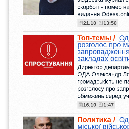
скорботі - помер н
видання Odesa.onl
21.10
13:50
Топ-темы
/
Од
розголос про 
запровадження
закладах освіт
Директор департам
ОДА Олександр Ло
громадськість не п
розголосу про зап
обмежень серед учн
16.10
1:47
Политика
/
Од
міської військо