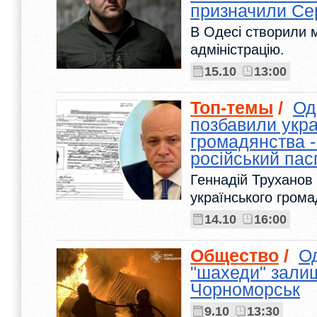
призначили Се
В Одесі створили м
адміністрацію.
15.10
13:00
Топ-темы
/
Од
позбавили укра
громадянства -
російський пас
Геннадій Труханов
українського грома
14.10
16:00
Общество
/
Од
"шахеди" залиш
Чорноморськ
9.10
13:30