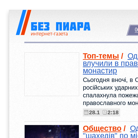
Топ-темы
/
Од
влучили в пра
монастир
Сьогодня вночі, в 
російських ударних
спалахнула пожежа
православного мон
28.1
2:18
Общество
/
Од
"шахедів" по мі