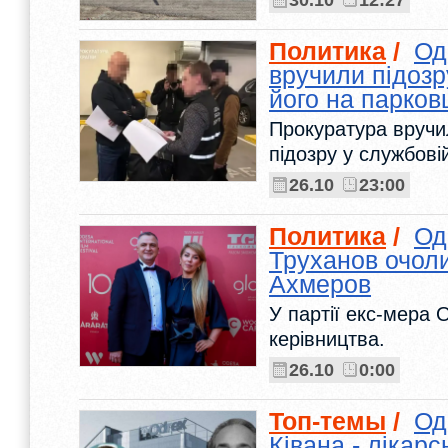
30.10
12:27
Политика
/
Од
вручили підозру
його на парков
Прокуратура вручи
підозру у службові
26.10
23:00
Политика
/
Од
Труханов очол
Ахмеров
У партії екс-мера 
керівництва.
26.10
0:00
Топ-темы
/
Од
Ківана - лікар