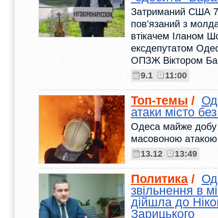
Затриманий США 7 
пов'язаний з молд
втікачем Іланом Ш
ексдепутатом Одес
ОПЗЖ Віктором Ба
9.1
11:00
Топ-темы
/
Од
атаки місто без
Одеса майже добу 
масовоною атакою 
13.12
13:49
Политика
/
Од
звільнення в мі
дійшла до Ніко
Зарицького