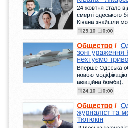
24 жовтня стало ві
смерті одеського 
Ківана знайшли мо
25.10
0:00
Общество
/
Од
зоні ураження 
нехтуємо трив
Вперше Одеська об
новою модіфікацію
авіаційна бомба).
24.10
0:00
Общество
/
О
журналіст та м
Тютюкін
JОдеська журналіст