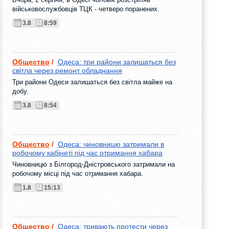
військовослужбовців ТЦК - четверо поранених.
3.8
8:59
Общество
/
Одеса: три райони залишаться без
світла через ремонт обладнання
Три райони Одеси залишаться без світла майже на
добу.
3.8
8:54
Общество
/
Одеса: чиновницю затримали в
робочому кабінеті під час отримання хабара
Чиновницю з Білгород-Дністровського затримали на
робочому місці під час отримання хабара.
1.8
15:13
Общество
/
Одеса: тривають протести через