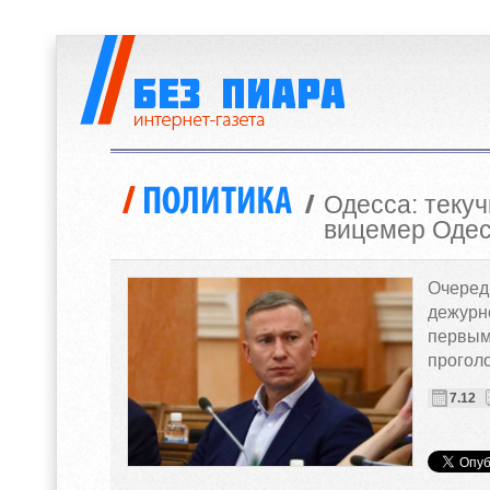
Одесса: текуч
вицемер Одес
Очеред
дежурн
первым
проголо
7.12