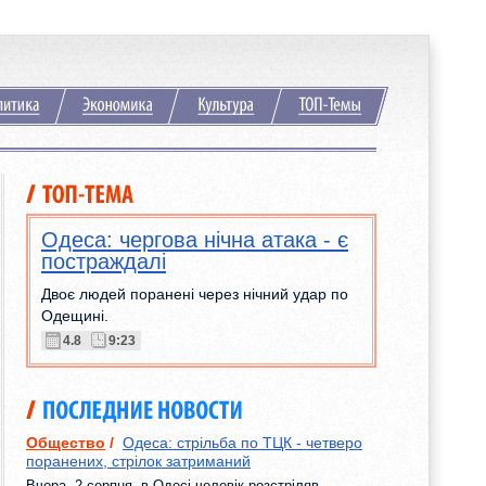
Одеса: чергова нічна атака - є
постраждалі
Двоє людей поранені через нічний удар по
Одещині.
4.8
9:23
Общество
/
Одеса: стрільба по ТЦК - четверо
поранених, стрілок затриманий
Вчора, 2 серпня, в Одесі чоловік розстріляв