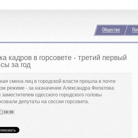
ка кадров в горсовете - третий первый
сы за год
ная смена лиц в городской власти прошла в почти
ом режиме - за назначение Александра Филатова
 заместителем одесского городского головы
совали депутаты на сессии горсовета.
16:30