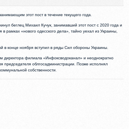
занимающим этот пост в течение текущего года.
инул беглец Михаил Кучук, занимавший этот пост с 2020 года и
я в рамках «нового одесского дела», тайно уехал из Украины,
й в конце ноября вступил в ряды Сил обороны Украины.
ем директора филиала «Инфоксводоканал» и неоднократно
ля председателя облгосадминистрации. Позже исполнял
коммунальной собственности.