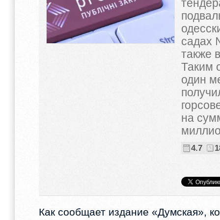
тендер
подвал
одесск
садах №
также 
Таким 
один м
получи
горсов
на сум
миллио
4.7
1
Как сообщает издание «Думская», к