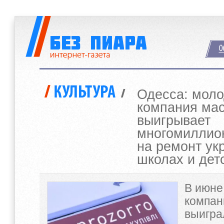
Одесса: моло
компания ма
выигрывает
многомиллио
на ремонт ук
школах и дет
В июне
компан
выигра