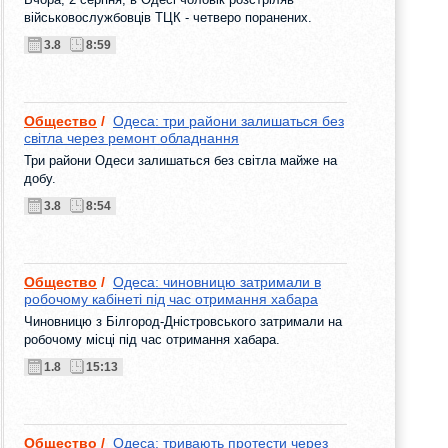
військовослужбовців ТЦК - четверо поранених.
3.8
8:59
Общество
/
Одеса: три райони залишаться без
світла через ремонт обладнання
Три райони Одеси залишаться без світла майже на
добу.
3.8
8:54
Общество
/
Одеса: чиновницю затримали в
робочому кабінеті під час отримання хабара
Чиновницю з Білгород-Дністровського затримали на
робочому місці під час отримання хабара.
1.8
15:13
Общество
/
Одеса: тривають протести через