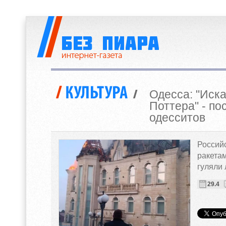
Одесса: "Иска
Поттера" - по
одесситов
Россий
ракетам
гуляли 
29.4