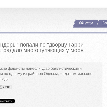
ндеры" попали по "дворцу Гарри
страдало много гуляющих у моря
ские фашисты нанесли удар баллистическими
и по одному из районов Одессы, когда там массово
люди.
23:00