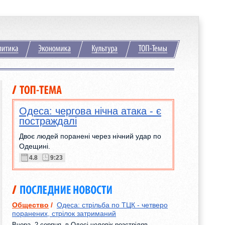
Одеса: чергова нічна атака - є
постраждалі
Двоє людей поранені через нічний удар по
Одещині.
4.8
9:23
Общество
/
Одеса: стрільба по ТЦК - четверо
поранених, стрілок затриманий
Вчора, 2 серпня, в Одесі чоловік розстріляв