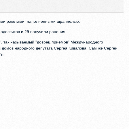
ими ракетами, наполненными шрапнелью.
 одесситов и 29 получили ранения.
а", так называемый "доврец приемов" Международного
из домов народного депутата Сергея Кивалова. Сам же Сергей
ты.