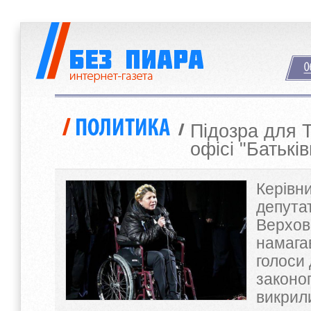
Підозра для 
офісі "Батьк
Керівни
депута
Верхов
намага
голоси 
законо
викрил