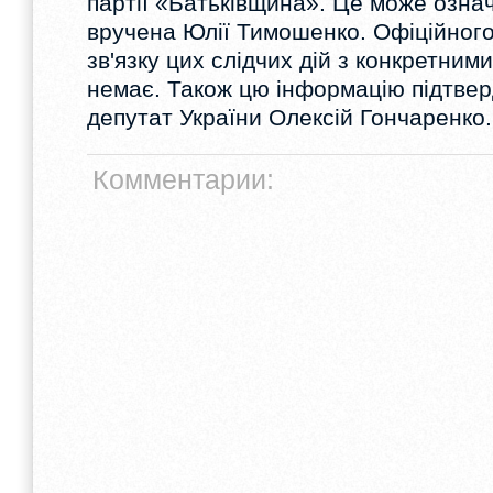
партії «Батьківщина». Це може означ
вручена Юлії Тимошенко. Офіційног
зв'язку цих слідчих дій з конкретним
немає. Також цю інформацію підтве
депутат України Олексій Гончаренко.
Комментарии: