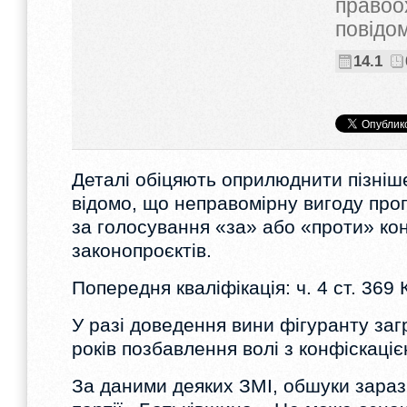
правоо
повідо
14.1
Деталі обіцяють оприлюднити пізніше
відомо, що неправомірну вигоду про
за голосування «за» або «проти» ко
законопроєктів.
Попередня кваліфікація: ч. 4 ст. 369 
У разі доведення вини фігуранту заг
років позбавлення волі з конфіскаці
За даними деяких ЗМІ, обшуки зараз