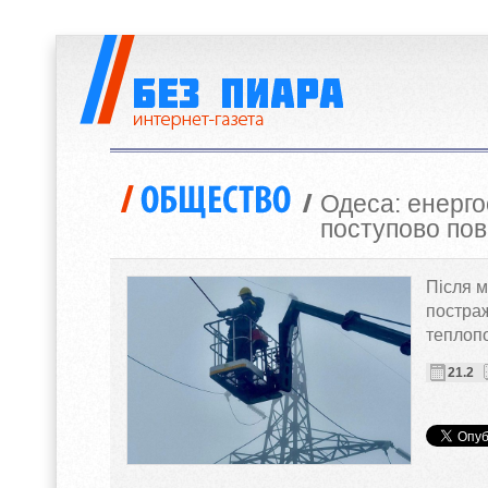
Одеса: енерго
поступово пов
Після м
постраж
теплоп
21.2