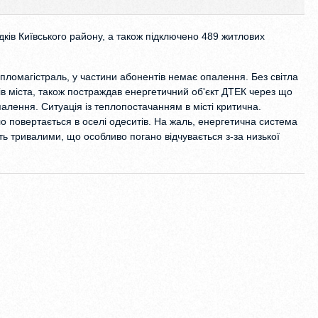
дків Київського району, а також підключено 489 житлових
епломагістраль, у частини абонентів немає опалення. Без світла
ів міста, також постраждав енергетичний об'єкт ДТЕК через що
алення. Ситуація із теплопостачанням в місті критична.
ло повертається в оселі одеситів. На жаль, енергетична система
ь тривалими, що особливо погано відчувається з-за низької