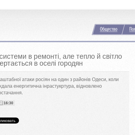
системи в ремонті, але тепло й світло
ертається в оселі городян
аштабної атаки росіян на один з районів Одеси, коли
дала енергитична інрастукртура, відновлено
остачання.
16:30