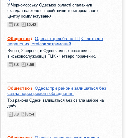
У Чорноморську Одеської області спалахнув
скандал навколо співробітників територіального
центру комплектування.
7.8
10:42
Общество
/
Одеса: стрільба по ТЦК - четверо
поранених, стрілок затриманий
Вчора, 2 серпня, в Одесі чоловік розстріляв
військовослужбовців ТЦК - четверо поранених.
3.8
8:59
Общество
/
Одеса: три райони залишаться без
світла через ремонт обладнання
Три райони Одеси залишаться без світла майже на
добу.
3.8
8:54
Общество
/
Одеса: чиновницю затримали в