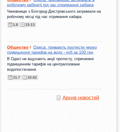
робочому кабінеті під час отримання хабара
Чиновницю з Білгород-Дністровського затримали на
робочому місці під час отримання хабара.
1.8
15:13
Общество
/
Одеса: тривають протести через
підвищення тарифів на воду - куб за 100 грн
В Одесі не вщухають акції протесту, спричинені
підвищенням тарифів на централізоване
водопостачання.
31.7
10:42
Архив новостей