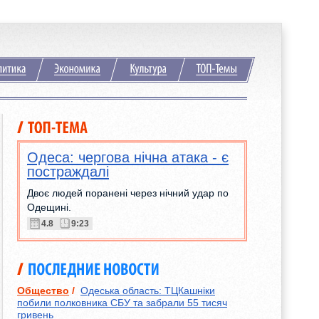
Одеса: чергова нічна атака - є
постраждалі
Двоє людей поранені через нічний удар по
Одещині.
4.8
9:23
Общество
/
Одеська область: ТЦКашніки
побили полковника СБУ та забрали 55 тисяч
гривень